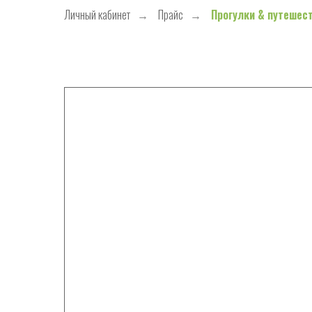
Личный кабинет
→
Прайс
→
Прогулки & путешес
РАСЧЕСКИ
ПЕРЧАТКИ
ЩЕТКИ
КОГТЕРЕЗЫ СЕКАТОРЫ
ПУХОДЕРКИ
КОГТЕРЕЗЫ-НОЖНИЦЫ