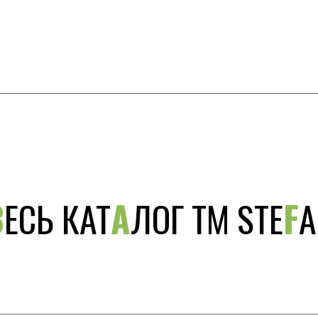
В
ЕСЬ КАТ
А
ЛОГ ТМ STE
F
A