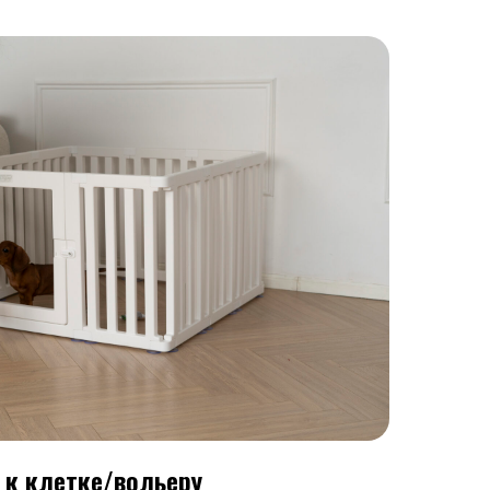
 к клетке/вольеру