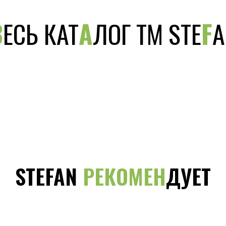
В
ЕСЬ КАТ
А
ЛОГ ТМ STE
F
A
STEFAN
РЕКОМЕН
ДУЕТ