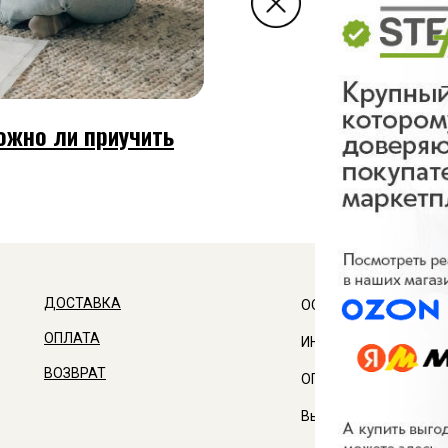
ожно ли приучить
ДОСТАВКА
ООО "АСТАЛ-АГРО"
ОПЛАТА
ИНН 3460056791
ВОЗВРАТ
ОГРН 1153443005836
Выходные: Суббота и