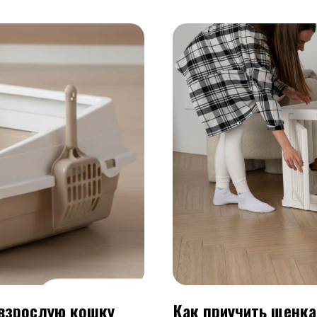
 взрослую кошку
Как приучить щенка