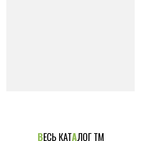
В
ЕСЬ КАТ
А
ЛОГ ТМ