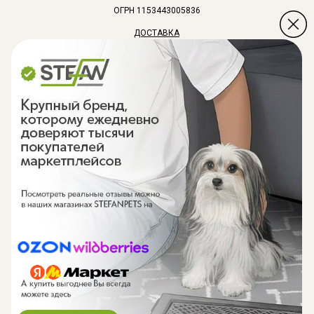
ОГРН 1153443005836
ДОСТАВКА
ОПЛАТА
ВОЗВРАТ
РАБОТАЕМ С 9:00 ДО 18:00 ПО МСК
Выходные: Суббота и Воскресенье
Email: Support@stefanpets.ru
+7 (495) 220-57-07
Обратный звонок
Регламент о защите персональных данных
Все права защищены
Сайт разработан kavadigital