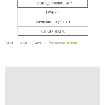
ПЕЛЁНКИ ДЛЯ ЖИВОТНЫХ
ГРУМИНГ
КОРМЛЕНИЕ/ВЫГУЛ/ИГРЫ
КОМПЛЕКТУЮЩИЕ
Главная
→
Каталог
→
Груминг
→
Расчески/колтунорезы
РАСЧЕСКИ
ПЕРЧАТКИ
ЩЕТКИ
КОГТЕРЕЗЫ-НОЖНИЦЫ
КОГТЕРЕЗЫ СЕКАТОРЫ
ПУХОДЕРКИ