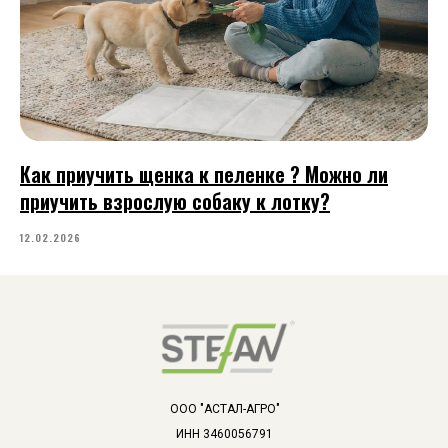
Как приучить щенка к пеленке ? Можно ли
приучить взрослую собаку к лотку?
12.02.2026
ООО "АСТАЛ-АГРО"
ИНН 3460056791