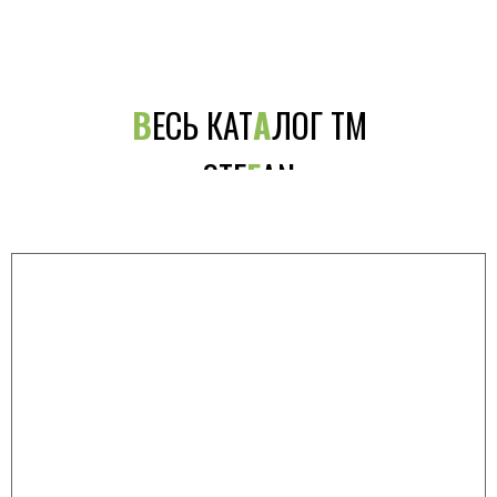
В
ЕСЬ КАТ
А
ЛОГ ТМ
STE
F
AN