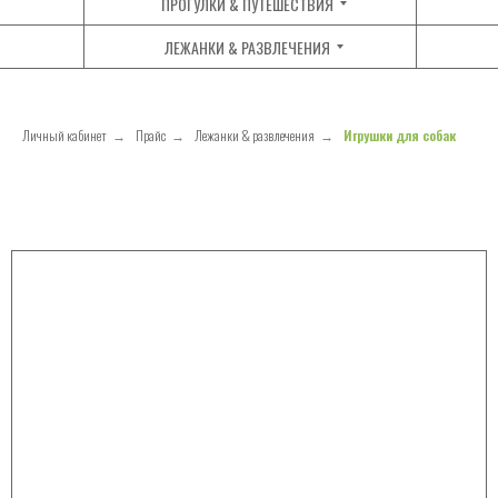
ПРОГУЛКИ & ПУТЕШЕСТВИЯ
ЛЕЖАНКИ & РАЗВЛЕЧЕНИЯ
Личный кабинет
→
Прайс
→
Лежанки & развлечения
→
Игрушки для собак
РАСЧЕСКИ
ПЕРЧАТКИ
ЩЕТКИ
КОГТЕРЕЗЫ СЕКАТОРЫ
ПУХОДЕРКИ
КОГТЕРЕЗЫ-НОЖНИЦЫ