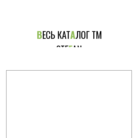
В
ЕСЬ КАТ
А
ЛОГ ТМ
STE
F
AN