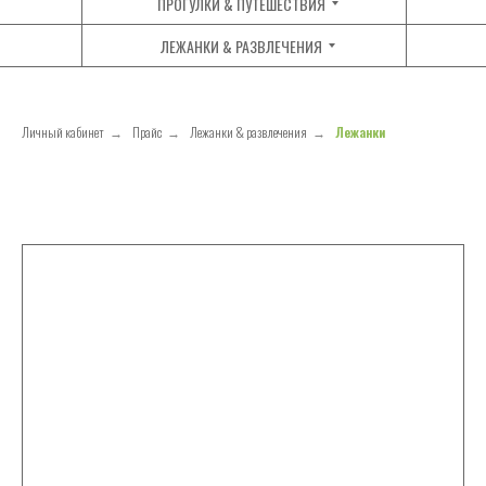
ПРОГУЛКИ & ПУТЕШЕСТВИЯ
ЛЕЖАНКИ & РАЗВЛЕЧЕНИЯ
Личный кабинет
→
Прайс
→
Лежанки & развлечения
→
Лежанки
РАСЧЕСКИ
ПЕРЧАТКИ
ЩЕТКИ
КОГТЕРЕЗЫ СЕКАТОРЫ
ПУХОДЕРКИ
КОГТЕРЕЗЫ-НОЖНИЦЫ