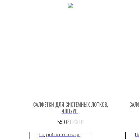
САЛФЕТКИ ДЛЯ СИСТЕМНЫХ ЛОТКОВ,
САЛ
4ШТ/УП.,
₽
₽
559
1 290
Подробнее о товаре
П