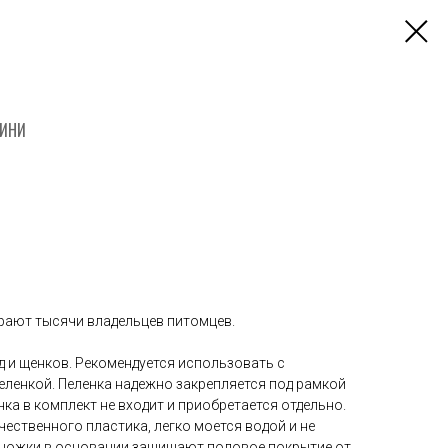
МИНИ
ирают тысячи владельцев питомцев.
д и щенков. Рекомендуется использовать с
еленкой. Пеленка надежно закрепляется под рамкой
а в комплект не входит и приобретается отдельно.
ественного пластика, легко моется водой и не
 ножки в основании защищают половое покрытие от