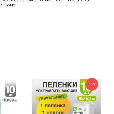
ольжение.
NEW