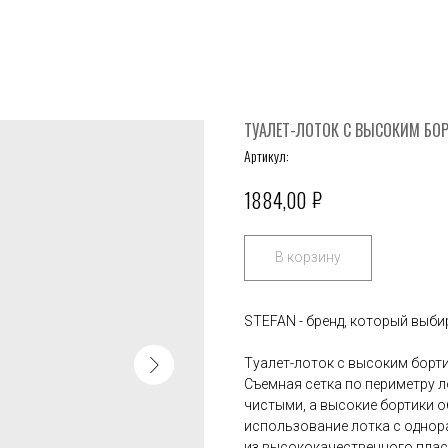
ТУАЛЕТ-ЛОТОК C ВЫСОКИМ БО
Артикул:
₽
1884,00
В корзину
STEFAN - бренд, который выб
Туалет-лоток с высоким бор
Съемная сетка по периметру л
чистыми, а высокие бортики о
использование лотка с однор
из высококачественного пласт