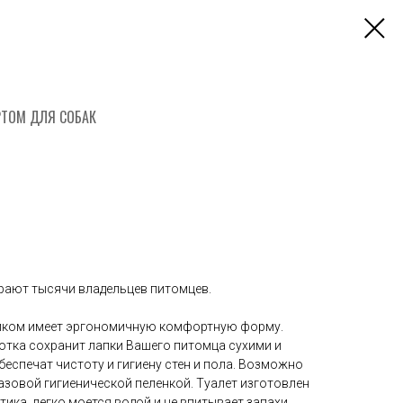
РТОМ ДЛЯ СОБАК
ирают тысячи владельцев питомцев.
тиком имеет эргономичную комфортную форму.
отка сохранит лапки Вашего питомца сухими и
беспечат чистоту и гигиену стен и пола. Возможно
азовой гигиенической пеленкой. Туалет изготовлен
ика, легко моется водой и не впитывает запахи.