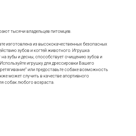
ирают тысячи владельцев питомцев.
нате изготовлена из высококачественных безопасных
ействию зубов и когтей животного. Игрушка
на зубы и десны, способствует очищению зубов и
 Используйте игрушку для дрессировки Вашего
еретягивание" или предоставьте собаке возможность
акже может случить в качестве апортивного
ля собак любого возраста.